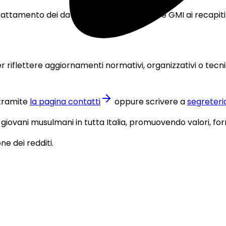
trattamento dei dati, e possibile contattare GMI ai recapiti
iflettere aggiornamenti normativi, organizzativi o tecnic
tramite
la pagina contatti
oppure scrivere a
segreteri
e giovani musulmani in tutta Italia, promuovendo valori, f
ne dei redditi.