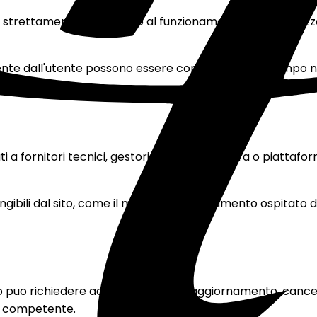
o strettamente necessario al funzionamento, alla sicurezza 
ente dall'utente possono essere conservati per il tempo ne
nesse.
ti a fornitori tecnici, gestori dell'infrastruttura o piat
iungibili dal sito, come il modulo di tesseramento ospitato
ato puo richiedere accesso, rettifica, aggiornamento, canc
ta competente.