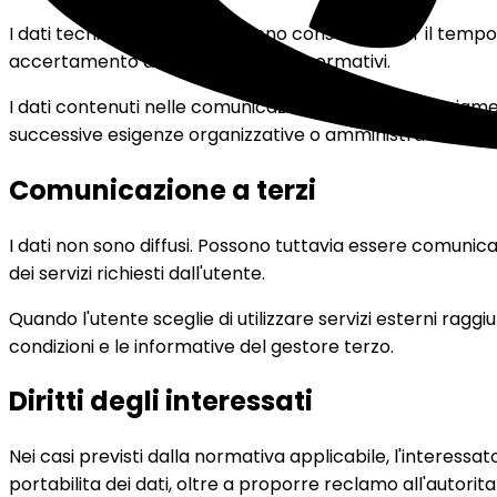
I dati tecnici di navigazione sono conservati per il temp
accertamento di illeciti o obblighi normativi.
I dati contenuti nelle comunicazioni inviate volontariam
successive esigenze organizzative o amministrative con
Comunicazione a terzi
I dati non sono diffusi. Possono tuttavia essere comunica
dei servizi richiesti dall'utente.
Quando l'utente sceglie di utilizzare servizi esterni ragg
condizioni e le informative del gestore terzo.
Diritti degli interessati
Nei casi previsti dalla normativa applicabile, l'interess
portabilita dei dati, oltre a proporre reclamo all'autori