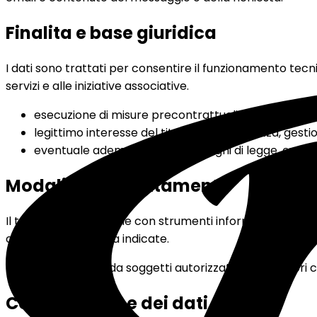
Finalita e base giuridica
I dati sono trattati per consentire il funzionamento tecn
servizi e alle iniziative associative.
esecuzione di misure precontrattuali o gestione di
legittimo interesse del titolare alla sicurezza, gest
eventuale adempimento di obblighi di legge, ove ap
Modalita del trattamento
Il trattamento avviene con strumenti informatici e organiz
conformi alle finalita indicate.
I dati sono trattati da soggetti autorizzati o da fornitori
Conservazione dei dati