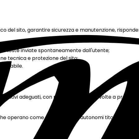
ico del sito, garantire sicurezza e manutenzione, rispondere
 richieste inviate spontaneamente dall'utente;
ione tecnica e protezione del sito;
plicabile.
zativi adeguati, con misure ragionevoli volte a prevenire a
 che operano come responsabili o autonomi titolari, nei limit