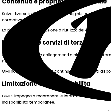
Contenuti e proprieta intellettuale
Salvo diversa indicazione, testi, immagini, segni distintivi
normativa applicabile.
La riproduzione, distribuzione o riutilizzo dei contenuti e 
Link esterni e servizi di terze parti
Il sito puo contenere collegamenti a piattaforme esterne, t
rispettivi gestori.
GMI non controlla in modo continuativo contenuti, disponi
Limitazione di responsabilita
GMI si impegna a mantenere le informazioni pubblicate il p
indisponibilita temporanee.