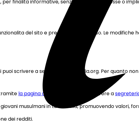
'e, per finalita informative, senza garanzie espresse o implic
ionalita del sito e presenti termini d'uso. Le modifiche
ini puoi scrivere a segreteria@gmitalia.org. Per quanto no
tramite
la pagina contatti
oppure scrivere a
segreteri
e giovani musulmani in tutta Italia, promuovendo valori, f
ne dei redditi.