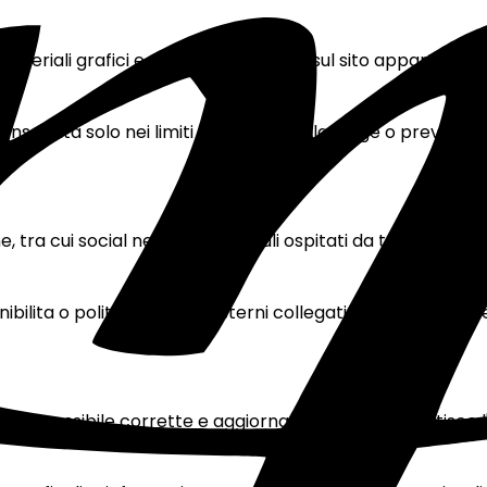
, materiali grafici e contenuti presenti sul sito appartengono
consentita solo nei limiti consentiti dalla legge o previa aut
ra cui social network e moduli ospitati da terzi. Tali servi
bilita o politiche dei siti esterni collegati e non assume 
iu possibile corrette e aggiornate, ma non garantisce l'ass